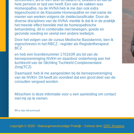
functioneert, als er een deel uit balans is, betekent dit dat de
hele persoon er last van heeft. Een van de vakken was
Homeopathie, na de HVNA heb ik me dan ook extra
bijgeschoold in de Klassieke Homeopathie en met name de
manier van werken volgens de ziekteclassificatie. Door de
diverse disciplines van de HVNA merkte ik dat ik in de praktijk
het meeste effect bereikte met de homeopathische
behandeling, dit in combinatie met bewegen, goede en
gezonde voeding en veelal een andere leefwijze.
Door het volgen van de cursus Medische Basiskennis, ben ik
ingeschreven in het RBCZ - register als Registertherapeut
BCZ
en heb een licentienummer 170163R als lid van de
beroepsvereniging NVKH en daardoor onderhevig aan het
tuchtrecht van de Stichting Tuchtreht Complementaire
Zorg(TCZ)
Daarnaast heb ik me aangesloten bij de beroepsvereniging
van de NVKH. Dit heeft als voordeel dat een groot deel van de
consulten vergoed worden.
Misschien is deze informatie voor u een aanleiding om contact
met mij op te nemen.
Ria ter Harmsel
E-mail:
info@homeopathieriaterharmsel.nl
Tel: 0615086435
copyright © 2020 - Natuurgeneeskundige Praktijk - Gehost door
GPC Systems