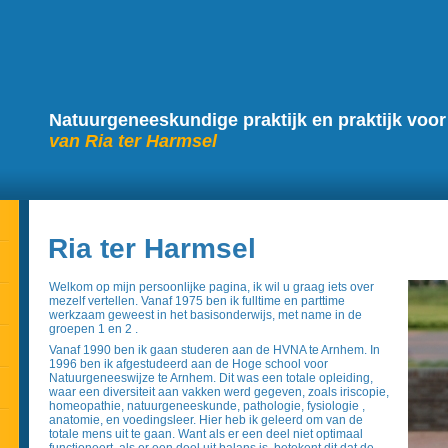
Natuurgeneeskundige praktijk en praktijk voo
van Ria ter Harmsel
Ria ter Harmsel
Welkom op mijn persoonlijke pagina, ik wil u graag iets over
mezelf vertellen. Vanaf 1975 ben ik fulltime en parttime
werkzaam geweest in het basisonderwijs, met name in de
groepen 1 en 2 .
Vanaf 1990 ben ik gaan studeren aan de HVNA te Arnhem. In
1996 ben ik afgestudeerd aan de Hoge school voor
Natuurgeneeswijze te Arnhem. Dit was een totale opleiding,
waar een diversiteit aan vakken werd gegeven, zoals iriscopie,
homeopathie, natuurgeneeskunde, pathologie, fysiologie ,
anatomie, en voedingsleer. Hier heb ik geleerd om van de
totale mens uit te gaan. Want als er een deel niet optimaal